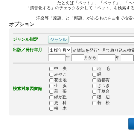
たとえば「ペット」、「ベッド」、「ヘ
「清音化する」のチェックを外して「ペット」を検索す
洋楽等「原題」と「邦題」があるものを曲名で検索
オプション
ジャンル指定
出版／発行年月
※雑誌を発行年月で絞り込み検
年
月から
年
中 央
稲 毛
みやこ
緑
花団地
西都賀
生 浜
さつき
検索対象図書館
幕 張
千草台
緑が丘
磯 辺
更 科
若 松
桜 木