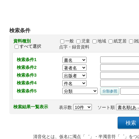
検索条件
資料種別
一般
児童
地域
紙芝居
雑
すべて選択
点字・録音資料
検索条件1
検索条件2
検索条件3
検索条件4
検索条件5
検索結果一覧表示
表示数
ソート順
清音化とは、仮名に濁点「゛」・半濁音符「゜」をつ