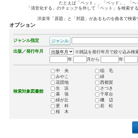
たとえば「ペット」、「ベッド」、「ヘ
「清音化する」のチェックを外して「ペット」を検索す
洋楽等「原題」と「邦題」があるものを曲名で検索
オプション
ジャンル指定
出版／発行年月
※雑誌を発行年月で絞り込み検
年
月から
年
中 央
稲 毛
みやこ
緑
花団地
西都賀
生 浜
さつき
検索対象図書館
幕 張
千草台
緑が丘
磯 辺
更 科
若 松
桜 木