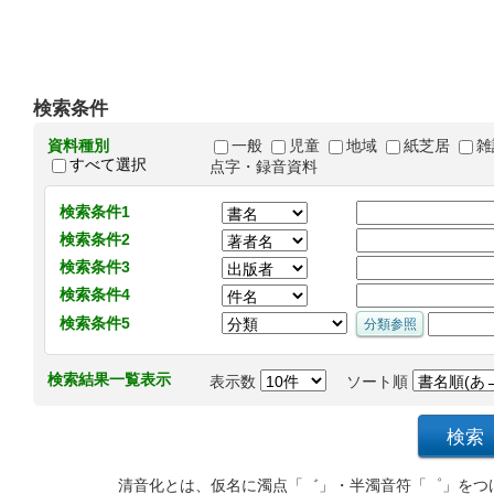
検索条件
資料種別
一般
児童
地域
紙芝居
雑
すべて選択
点字・録音資料
検索条件1
検索条件2
検索条件3
検索条件4
検索条件5
検索結果一覧表示
表示数
ソート順
清音化とは、仮名に濁点「゛」・半濁音符「゜」をつ