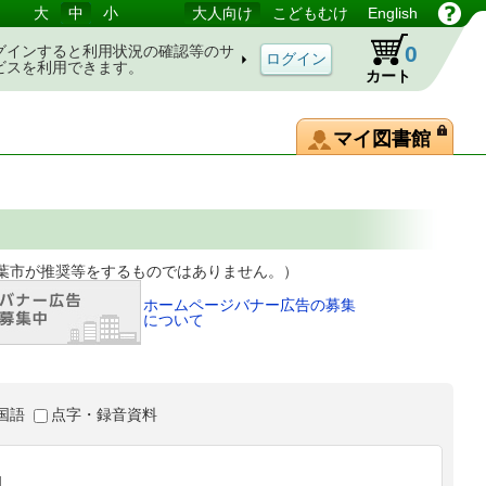
大
中
小
大人向け
こどもむけ
English
0
グインすると利用状況の確認等のサ
ビスを利用できます。
カート
マイ図書館
等をするものではありません。）
ホームページバナー広告の募集
について
国語
点字・録音資料