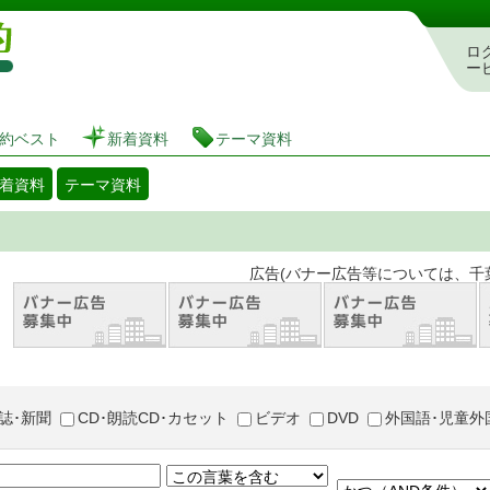
図書館 蔵書検索・予約システム
ロ
ー
約ベスト
新着資料
テーマ資料
着資料
テーマ資料
。 広告(バナー広告等については、千葉市が推奨
誌･新聞
CD･朗読CD･カセット
ビデオ
DVD
外国語･児童外