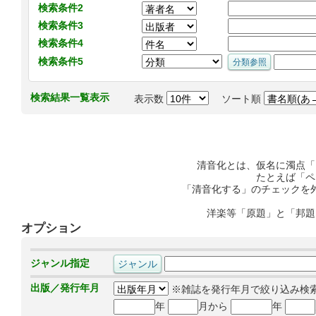
検索条件2
検索条件3
検索条件4
検索条件5
検索結果一覧表示
表示数
ソート順
清音化とは、仮名に濁点「
たとえば「ペ
「清音化する」のチェックを
洋楽等「原題」と「邦題
オプション
ジャンル指定
出版／発行年月
※雑誌を発行年月で絞り込み検
年
月から
年