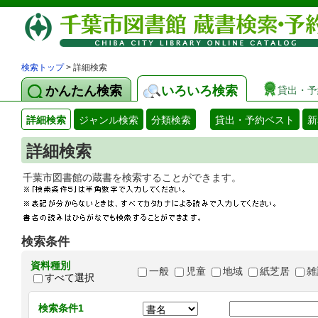
検索トップ
> 詳細検索
かんたん検索
いろいろ検索
貸出・予
詳細検索
ジャンル検索
分類検索
貸出・予約ベスト
新
詳細検索
千葉市図書館の蔵書を検索することができます
検索条件
資料種別
一般
児童
地域
紙芝居
雑
すべて選択
検索条件1