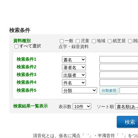
検索条件
資料種別
一般
児童
地域
紙芝居
雑
すべて選択
点字・録音資料
検索条件1
検索条件2
検索条件3
検索条件4
検索条件5
検索結果一覧表示
表示数
ソート順
清音化とは、仮名に濁点「゛」・半濁音符「゜」をつ