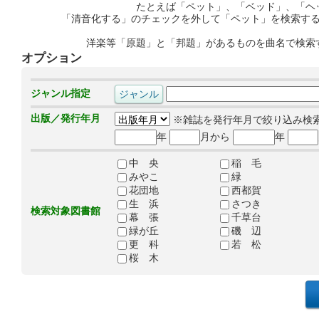
たとえば「ペット」、「ベッド」、「ヘ
「清音化する」のチェックを外して「ペット」を検索す
洋楽等「原題」と「邦題」があるものを曲名で検索
オプション
ジャンル指定
出版／発行年月
※雑誌を発行年月で絞り込み検
年
月から
年
中 央
稲 毛
みやこ
緑
花団地
西都賀
生 浜
さつき
検索対象図書館
幕 張
千草台
緑が丘
磯 辺
更 科
若 松
桜 木