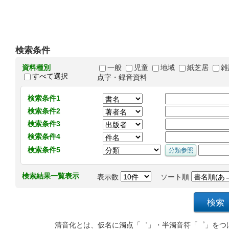
検索条件
資料種別
一般
児童
地域
紙芝居
雑
すべて選択
点字・録音資料
検索条件1
検索条件2
検索条件3
検索条件4
検索条件5
検索結果一覧表示
表示数
ソート順
清音化とは、仮名に濁点「゛」・半濁音符「゜」をつ