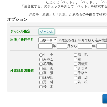
たとえば「ペット」、「ベッド」、「ヘ
「清音化する」のチェックを外して「ペット」を検索す
洋楽等「原題」と「邦題」があるものを曲名で検索
オプション
ジャンル指定
出版／発行年月
※雑誌を発行年月で絞り込み検
年
月から
年
中 央
稲 毛
みやこ
緑
花団地
西都賀
生 浜
さつき
検索対象図書館
幕 張
千草台
緑が丘
磯 辺
更 科
若 松
桜 木