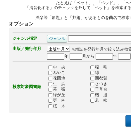
たとえば「ペット」、「ベッド」、「ヘ
「清音化する」のチェックを外して「ペット」を検索す
洋楽等「原題」と「邦題」があるものを曲名で検索
オプション
ジャンル指定
出版／発行年月
※雑誌を発行年月で絞り込み検
年
月から
年
中 央
稲 毛
みやこ
緑
花団地
西都賀
生 浜
さつき
検索対象図書館
幕 張
千草台
緑が丘
磯 辺
更 科
若 松
桜 木