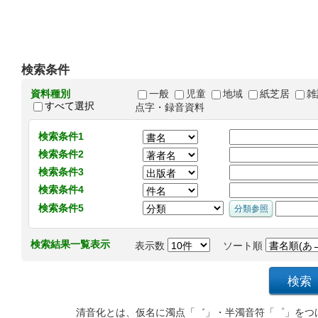
検索条件
資料種別
一般
児童
地域
紙芝居
雑
すべて選択
点字・録音資料
検索条件1
検索条件2
検索条件3
検索条件4
検索条件5
検索結果一覧表示
表示数
ソート順
清音化とは、仮名に濁点「゛」・半濁音符「゜」をつ