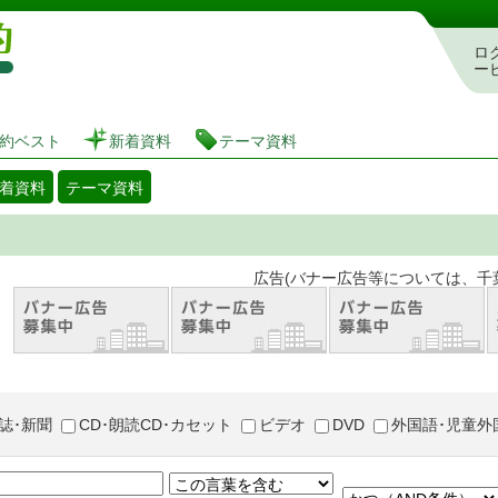
図書館 蔵書検索・予約システム
ロ
ー
約ベスト
新着資料
テーマ資料
着資料
テーマ資料
。 広告(バナー広告等については、千葉市が推奨
誌･新聞
CD･朗読CD･カセット
ビデオ
DVD
外国語･児童外