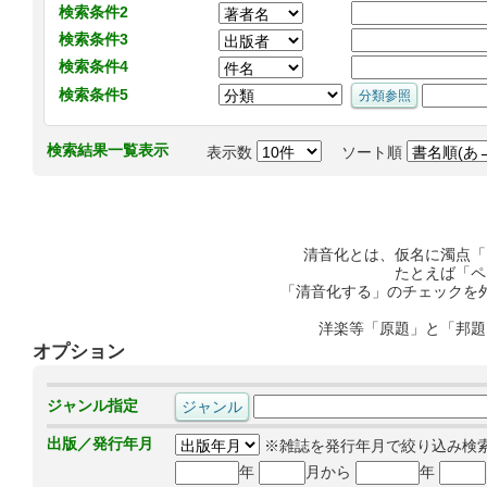
検索条件2
検索条件3
検索条件4
検索条件5
検索結果一覧表示
表示数
ソート順
清音化とは、仮名に濁点「
たとえば「ペ
「清音化する」のチェックを
洋楽等「原題」と「邦題
オプション
ジャンル指定
出版／発行年月
※雑誌を発行年月で絞り込み検
年
月から
年