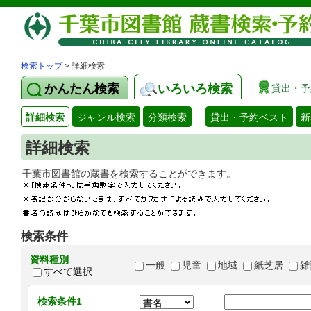
検索トップ
> 詳細検索
かんたん検索
いろいろ検索
貸出・予
詳細検索
ジャンル検索
分類検索
貸出・予約ベスト
新
詳細検索
千葉市図書館の蔵書を検索することができます
検索条件
資料種別
一般
児童
地域
紙芝居
雑
すべて選択
検索条件1