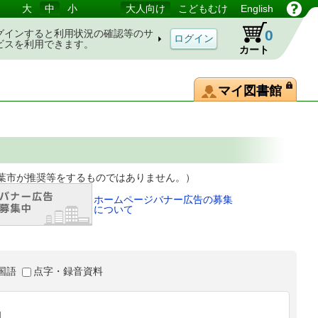
大
中
小
大人向け
こどもむけ
English
0
グインすると利用状況の確認等のサ
ビスを利用できます。
カート
マイ図書館
等をするものではありません。）
ホームページバナー広告の募集
について
国語
点字・録音資料