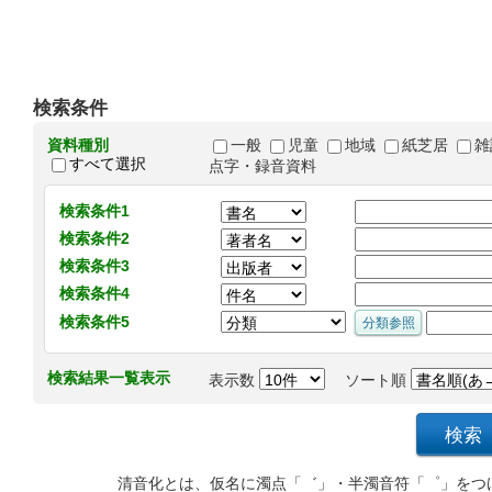
検索条件
資料種別
一般
児童
地域
紙芝居
雑
すべて選択
点字・録音資料
検索条件1
検索条件2
検索条件3
検索条件4
検索条件5
検索結果一覧表示
表示数
ソート順
清音化とは、仮名に濁点「゛」・半濁音符「゜」をつ