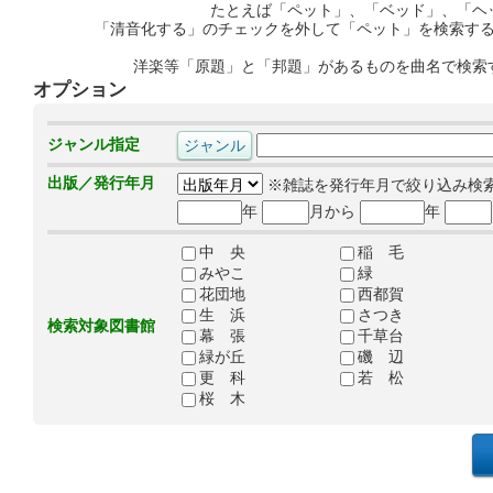
たとえば「ペット」、「ベッド」、「ヘ
「清音化する」のチェックを外して「ペット」を検索す
洋楽等「原題」と「邦題」があるものを曲名で検索
オプション
ジャンル指定
出版／発行年月
※雑誌を発行年月で絞り込み検
年
月から
年
中 央
稲 毛
みやこ
緑
花団地
西都賀
生 浜
さつき
検索対象図書館
幕 張
千草台
緑が丘
磯 辺
更 科
若 松
桜 木