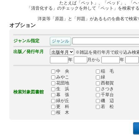
たとえば「ペット」、「ベッド」、「ヘ
「清音化する」のチェックを外して「ペット」を検索す
洋楽等「原題」と「邦題」があるものを曲名で検索
オプション
ジャンル指定
出版／発行年月
※雑誌を発行年月で絞り込み検
年
月から
年
中 央
稲 毛
みやこ
緑
花団地
西都賀
生 浜
さつき
検索対象図書館
幕 張
千草台
緑が丘
磯 辺
更 科
若 松
桜 木