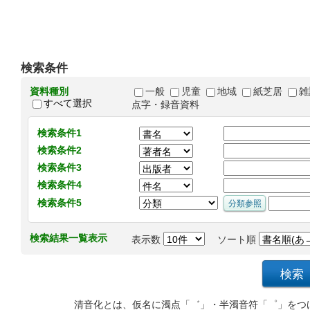
検索条件
資料種別
一般
児童
地域
紙芝居
雑
すべて選択
点字・録音資料
検索条件1
検索条件2
検索条件3
検索条件4
検索条件5
検索結果一覧表示
表示数
ソート順
清音化とは、仮名に濁点「゛」・半濁音符「゜」をつ