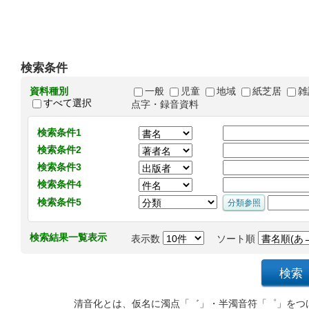
検索条件
資料種別
一般
児童
地域
紙芝居
雑
すべて選択
点字・録音資料
検索条件1
検索条件2
検索条件3
検索条件4
検索条件5
検索結果一覧表示
表示数
ソート順
清音化とは、仮名に濁点「゛」・半濁音符「゜」をつ