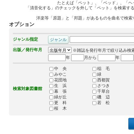
たとえば「ペット」、「ベッド」、「ヘ
「清音化する」のチェックを外して「ペット」を検索す
洋楽等「原題」と「邦題」があるものを曲名で検索
オプション
ジャンル指定
出版／発行年月
※雑誌を発行年月で絞り込み検
年
月から
年
中 央
稲 毛
みやこ
緑
花団地
西都賀
生 浜
さつき
検索対象図書館
幕 張
千草台
緑が丘
磯 辺
更 科
若 松
桜 木