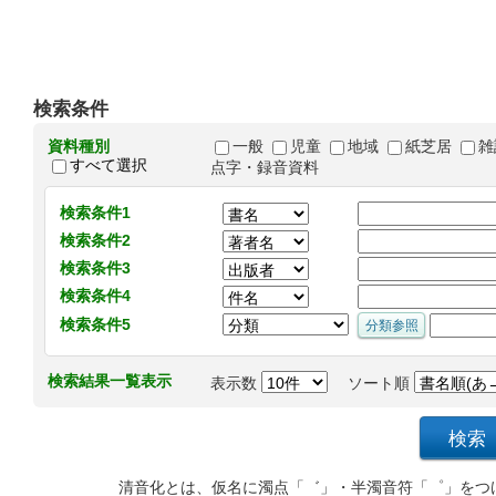
検索条件
資料種別
一般
児童
地域
紙芝居
雑
すべて選択
点字・録音資料
検索条件1
検索条件2
検索条件3
検索条件4
検索条件5
検索結果一覧表示
表示数
ソート順
清音化とは、仮名に濁点「゛」・半濁音符「゜」をつ