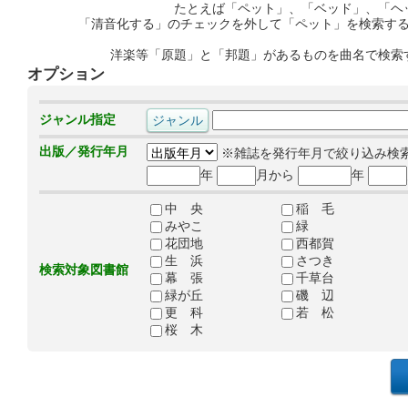
たとえば「ペット」、「ベッド」、「ヘ
「清音化する」のチェックを外して「ペット」を検索す
洋楽等「原題」と「邦題」があるものを曲名で検索
オプション
ジャンル指定
出版／発行年月
※雑誌を発行年月で絞り込み検
年
月から
年
中 央
稲 毛
みやこ
緑
花団地
西都賀
生 浜
さつき
検索対象図書館
幕 張
千草台
緑が丘
磯 辺
更 科
若 松
桜 木