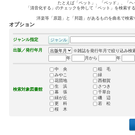
たとえば「ペット」、「ベッド」、「ヘ
「清音化する」のチェックを外して「ペット」を検索す
洋楽等「原題」と「邦題」があるものを曲名で検索
オプション
ジャンル指定
出版／発行年月
※雑誌を発行年月で絞り込み検
年
月から
年
中 央
稲 毛
みやこ
緑
花団地
西都賀
生 浜
さつき
検索対象図書館
幕 張
千草台
緑が丘
磯 辺
更 科
若 松
桜 木