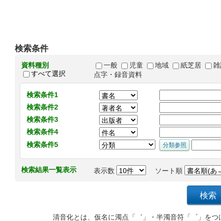
検索条件
資料種別
一般
児童
地域
紙芝居
雑
すべて選択
点字・録音資料
検索条件1
検索条件2
検索条件3
検索条件4
検索条件5
検索結果一覧表示
表示数
ソート順
清音化とは、仮名に濁点「゛」・半濁音符「゜」をつ