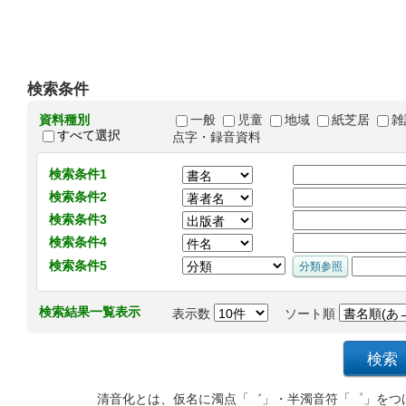
検索条件
資料種別
一般
児童
地域
紙芝居
雑
すべて選択
点字・録音資料
検索条件1
検索条件2
検索条件3
検索条件4
検索条件5
検索結果一覧表示
表示数
ソート順
清音化とは、仮名に濁点「゛」・半濁音符「゜」をつ