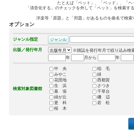
たとえば「ペット」、「ベッド」、「ヘ
「清音化する」のチェックを外して「ペット」を検索す
洋楽等「原題」と「邦題」があるものを曲名で検索
オプション
ジャンル指定
出版／発行年月
※雑誌を発行年月で絞り込み検
年
月から
年
中 央
稲 毛
みやこ
緑
花団地
西都賀
生 浜
さつき
検索対象図書館
幕 張
千草台
緑が丘
磯 辺
更 科
若 松
桜 木