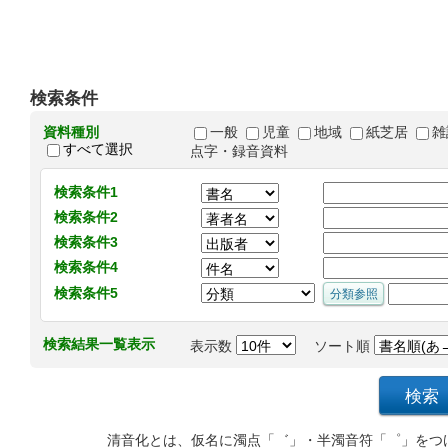
検索条件
資料種別
一般
児童
地域
紙芝居
雑
すべて選択
点字・録音資料
検索条件1
検索条件2
検索条件3
検索条件4
検索条件5
検索結果一覧表示
表示数
ソート順
清音化とは、仮名に濁点「゛」・半濁音符「゜」をつ