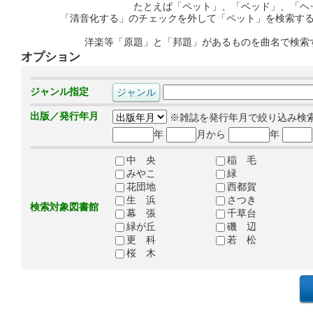
たとえば「ペット」、「ベッド」、「ヘ
「清音化する」のチェックを外して「ペット」を検索す
洋楽等「原題」と「邦題」があるものを曲名で検索
オプション
ジャンル指定
出版／発行年月
※雑誌を発行年月で絞り込み検
年
月から
年
中 央
稲 毛
みやこ
緑
花団地
西都賀
生 浜
さつき
検索対象図書館
幕 張
千草台
緑が丘
磯 辺
更 科
若 松
桜 木