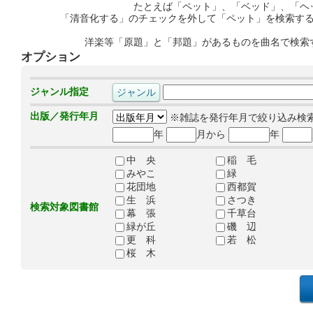
たとえば「ペット」、「ベッド」、「ヘ
「清音化する」のチェックを外して「ペット」を検索す
洋楽等「原題」と「邦題」があるものを曲名で検索
オプション
ジャンル指定
出版／発行年月
※雑誌を発行年月で絞り込み検
年
月から
年
中 央
稲 毛
みやこ
緑
花団地
西都賀
生 浜
さつき
検索対象図書館
幕 張
千草台
緑が丘
磯 辺
更 科
若 松
桜 木