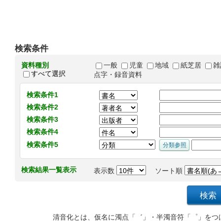
検索条件
資料種別
一般
児童
地域
紙芝居
雑
すべて選択
点字・録音資料
検索条件1
検索条件2
検索条件3
検索条件4
検索条件5
検索結果一覧表示
表示数
ソート順
清音化とは、仮名に濁点「゛」・半濁音符「゜」をつ