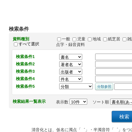
検索条件
資料種別
一般
児童
地域
紙芝居
雑
すべて選択
点字・録音資料
検索条件1
検索条件2
検索条件3
検索条件4
検索条件5
検索結果一覧表示
表示数
ソート順
清音化とは、仮名に濁点「゛」・半濁音符「゜」をつ