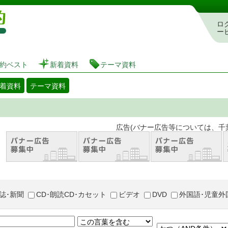
図書館 蔵書検索・予約システム
ロ
ー
約ベスト
新着資料
テーマ資料
着資料
テーマ資料
。 広告(バナー広告等については、千葉市が推奨
誌･新聞
CD･朗読CD･カセット
ビデオ
DVD
外国語･児童外