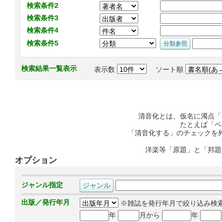
検索条件2
検索条件3
検索条件4
検索条件5
検索結果一覧表示
表示数
ソート順
清音化とは、仮名に濁点「
たとえば「ペ
「清音化する」のチェックを
洋楽等「原題」と「邦題
オプション
ジャンル指定
出版／発行年月
※雑誌を発行年月で絞り込み検
年
月から
年