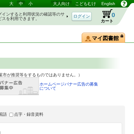
大
中
小
大人向け
こどもむけ
English
0
グインすると利用状況の確認等のサ
ビスを利用できます。
カート
マイ図書館
等をするものではありません。）
ホームページバナー広告の募集
について
国語
点字・録音資料