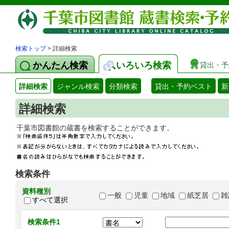
検索トップ
> 詳細検索
かんたん検索
いろいろ検索
貸出・予
詳細検索
ジャンル検索
分類検索
貸出・予約ベスト
新
詳細検索
千葉市図書館の蔵書を検索することができます
検索条件
資料種別
一般
児童
地域
紙芝居
雑
すべて選択
検索条件1