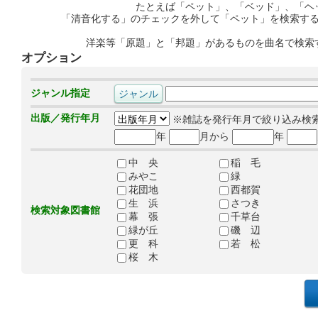
たとえば「ペット」、「ベッド」、「ヘ
「清音化する」のチェックを外して「ペット」を検索す
洋楽等「原題」と「邦題」があるものを曲名で検索
オプション
ジャンル指定
出版／発行年月
※雑誌を発行年月で絞り込み検
年
月から
年
中 央
稲 毛
みやこ
緑
花団地
西都賀
生 浜
さつき
検索対象図書館
幕 張
千草台
緑が丘
磯 辺
更 科
若 松
桜 木