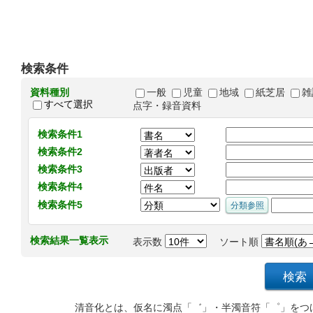
検索条件
資料種別
一般
児童
地域
紙芝居
雑
すべて選択
点字・録音資料
検索条件1
検索条件2
検索条件3
検索条件4
検索条件5
検索結果一覧表示
表示数
ソート順
清音化とは、仮名に濁点「゛」・半濁音符「゜」をつ