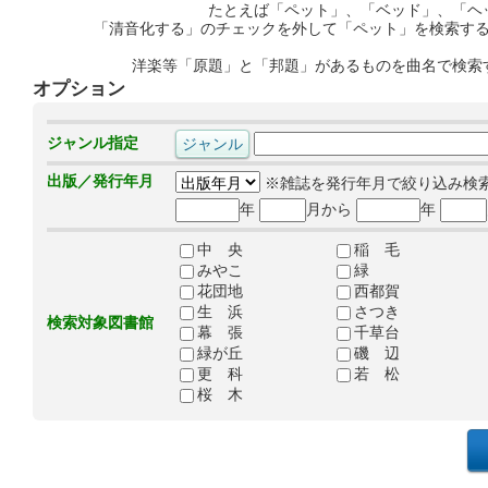
たとえば「ペット」、「ベッド」、「ヘ
「清音化する」のチェックを外して「ペット」を検索す
洋楽等「原題」と「邦題」があるものを曲名で検索
オプション
ジャンル指定
出版／発行年月
※雑誌を発行年月で絞り込み検
年
月から
年
中 央
稲 毛
みやこ
緑
花団地
西都賀
生 浜
さつき
検索対象図書館
幕 張
千草台
緑が丘
磯 辺
更 科
若 松
桜 木