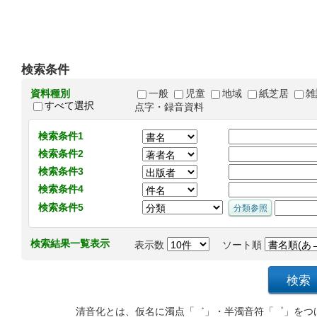
検索条件
資料種別
一般
児童
地域
紙芝居
雑
すべて選択
点字・録音資料
検索条件1
検索条件2
検索条件3
検索条件4
検索条件5
検索結果一覧表示
表示数
ソート順
清音化とは、仮名に濁点「゛」・半濁音符「゜」をつ