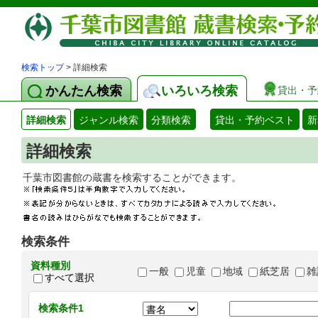
検索トップ
> 詳細検索
かんたん検索
いろいろ検索
貸出・予
詳細検索
ジャンル検索
分類検索
貸出・予約ベスト
新
詳細検索
千葉市図書館の蔵書を検索することができます
検索条件
資料種別
一般
児童
地域
紙芝居
雑
すべて選択
検索条件1