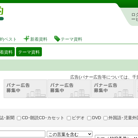
図書館 蔵書検索・予約システム
ロ
ー
約ベスト
新着資料
テーマ資料
着資料
テーマ資料
。 広告(バナー広告等については、千葉市が推奨
誌･新聞
CD･朗読CD･カセット
ビデオ
DVD
外国語･児童外