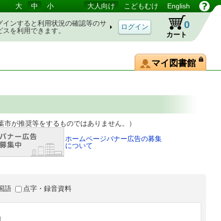
大
中
小
大人向け
こどもむけ
English
0
グインすると利用状況の確認等のサ
ビスを利用できます。
カート
マイ図書館
等をするものではありません。）
ホームページバナー広告の募集
について
国語
点字・録音資料