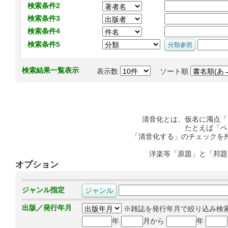
検索条件2
検索条件3
検索条件4
検索条件5
検索結果一覧表示
表示数
ソート順
清音化とは、仮名に濁点「
たとえば「ペ
「清音化する」のチェックを
洋楽等「原題」と「邦題
オプション
ジャンル指定
出版／発行年月
※雑誌を発行年月で絞り込み検
年
月から
年