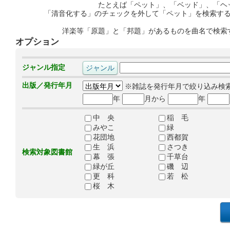
たとえば「ペット」、「ベッド」、「ヘ
「清音化する」のチェックを外して「ペット」を検索す
洋楽等「原題」と「邦題」があるものを曲名で検索
オプション
ジャンル指定
出版／発行年月
※雑誌を発行年月で絞り込み検
年
月から
年
中 央
稲 毛
みやこ
緑
花団地
西都賀
生 浜
さつき
検索対象図書館
幕 張
千草台
緑が丘
磯 辺
更 科
若 松
桜 木