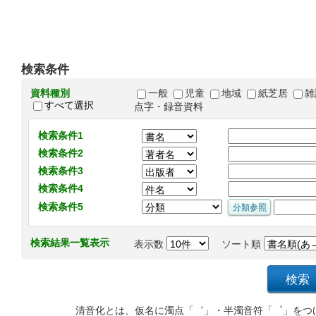
検索条件
資料種別
一般
児童
地域
紙芝居
雑
すべて選択
点字・録音資料
検索条件1
検索条件2
検索条件3
検索条件4
検索条件5
検索結果一覧表示
表示数
ソート順
清音化とは、仮名に濁点「゛」・半濁音符「゜」をつ