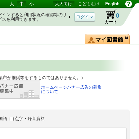
大
中
小
大人向け
こどもむけ
English
0
グインすると利用状況の確認等のサ
ビスを利用できます。
カート
マイ図書館
等をするものではありません。）
ホームページバナー広告の募集
について
国語
点字・録音資料