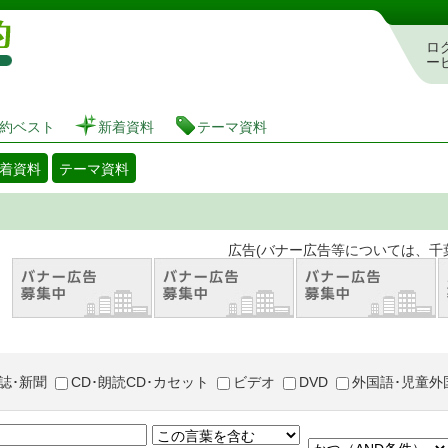
図書館 蔵書検索・予約システム
ロ
ー
約ベスト
新着資料
テーマ資料
着資料
テーマ資料
。 広告(バナー広告等については、千葉市が推奨
誌･新聞
CD･朗読CD･カセット
ビデオ
DVD
外国語･児童外