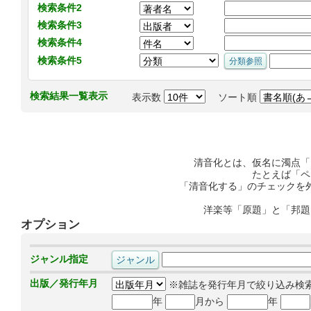
検索条件2
検索条件3
検索条件4
検索条件5
検索結果一覧表示
表示数
ソート順
清音化とは、仮名に濁点「
たとえば「ペ
「清音化する」のチェックを
洋楽等「原題」と「邦題
オプション
ジャンル指定
出版／発行年月
※雑誌を発行年月で絞り込み検
年
月から
年