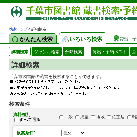
検索トップ
> 詳細検索
かんたん検索
いろいろ検索
貸出・予
詳細検索
ジャンル検索
分類検索
貸出・予約ベスト
新
詳細検索
千葉市図書館の蔵書を検索することができます
検索条件
資料種別
一般
児童
地域
紙芝居
雑
すべて選択
検索条件1