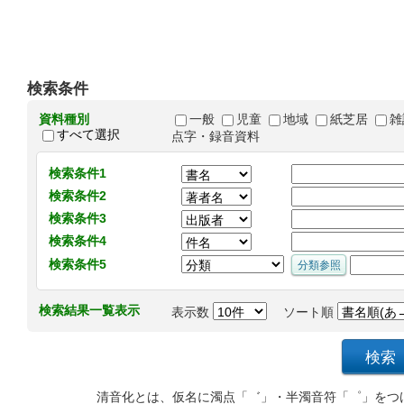
検索条件
資料種別
一般
児童
地域
紙芝居
雑
すべて選択
点字・録音資料
検索条件1
検索条件2
検索条件3
検索条件4
検索条件5
検索結果一覧表示
表示数
ソート順
清音化とは、仮名に濁点「゛」・半濁音符「゜」をつ