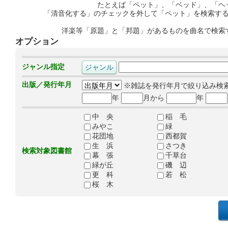
たとえば「ペット」、「ベッド」、「ヘ
「清音化する」のチェックを外して「ペット」を検索す
洋楽等「原題」と「邦題」があるものを曲名で検索
オプション
ジャンル指定
出版／発行年月
※雑誌を発行年月で絞り込み検
年
月から
年
中 央
稲 毛
みやこ
緑
花団地
西都賀
生 浜
さつき
検索対象図書館
幕 張
千草台
緑が丘
磯 辺
更 科
若 松
桜 木