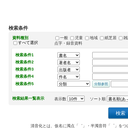
検索条件
資料種別
一般
児童
地域
紙芝居
雑
すべて選択
点字・録音資料
検索条件1
検索条件2
検索条件3
検索条件4
検索条件5
検索結果一覧表示
表示数
ソート順
清音化とは、仮名に濁点「゛」・半濁音符「゜」をつ