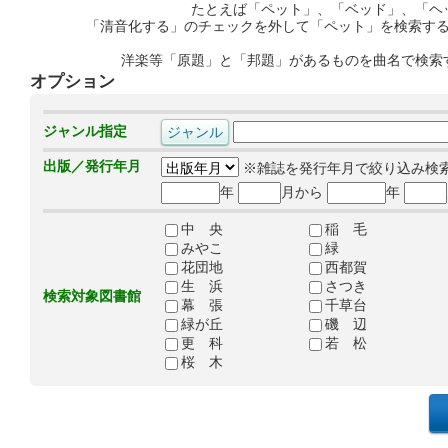
たとえば「ペット」、「ベッド」、「ヘ
「清音化する」のチェックを外して「ペット」を検索す
洋楽等「原題」と「邦題」があるものを曲名で検索
オプション
ジャンル指定
出版／発行年月
※雑誌を発行年月で絞り込み検
年
月から
年
中 央
稲 毛
みやこ
緑
花団地
西都賀
生 浜
さつき
検索対象図書館
幕 張
千草台
緑が丘
磯 辺
更 科
若 松
桜 木