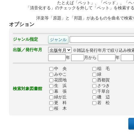
たとえば「ペット」、「ベッド」、「ヘ
「清音化する」のチェックを外して「ペット」を検索す
洋楽等「原題」と「邦題」があるものを曲名で検索
オプション
ジャンル指定
出版／発行年月
※雑誌を発行年月で絞り込み検
年
月から
年
中 央
稲 毛
みやこ
緑
花団地
西都賀
生 浜
さつき
検索対象図書館
幕 張
千草台
緑が丘
磯 辺
更 科
若 松
桜 木