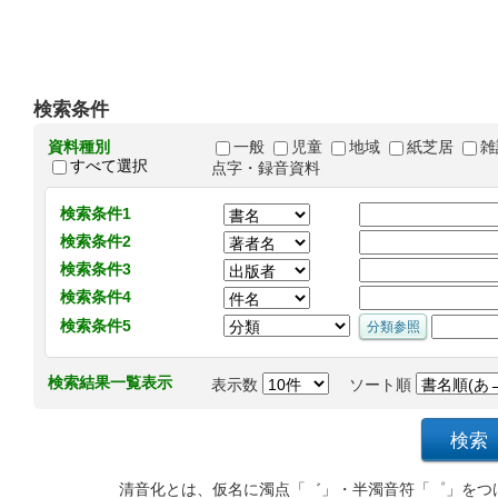
検索条件
資料種別
一般
児童
地域
紙芝居
雑
すべて選択
点字・録音資料
検索条件1
検索条件2
検索条件3
検索条件4
検索条件5
検索結果一覧表示
表示数
ソート順
清音化とは、仮名に濁点「゛」・半濁音符「゜」をつ