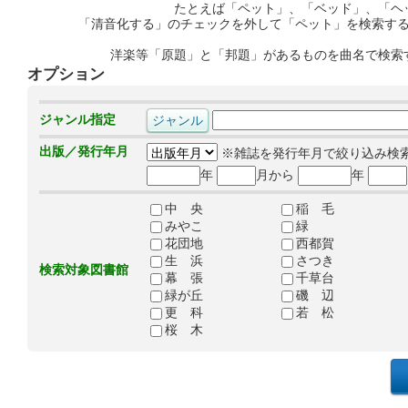
たとえば「ペット」、「ベッド」、「ヘ
「清音化する」のチェックを外して「ペット」を検索す
洋楽等「原題」と「邦題」があるものを曲名で検索
オプション
ジャンル指定
出版／発行年月
※雑誌を発行年月で絞り込み検
年
月から
年
中 央
稲 毛
みやこ
緑
花団地
西都賀
生 浜
さつき
検索対象図書館
幕 張
千草台
緑が丘
磯 辺
更 科
若 松
桜 木