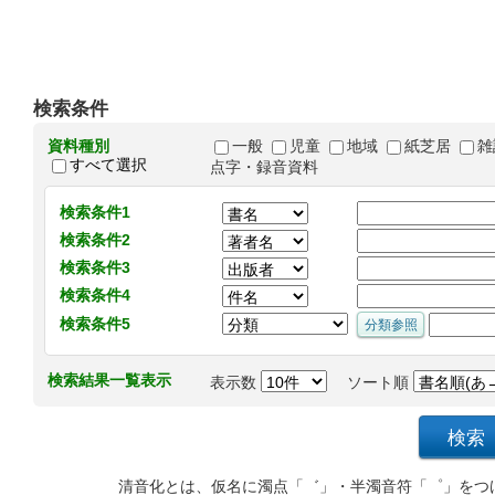
検索条件
資料種別
一般
児童
地域
紙芝居
雑
すべて選択
点字・録音資料
検索条件1
検索条件2
検索条件3
検索条件4
検索条件5
検索結果一覧表示
表示数
ソート順
清音化とは、仮名に濁点「゛」・半濁音符「゜」をつ