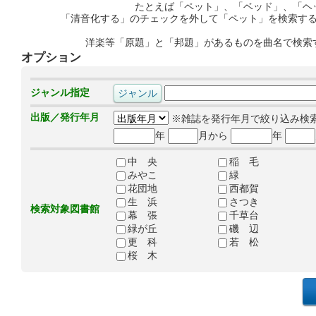
たとえば「ペット」、「ベッド」、「ヘ
「清音化する」のチェックを外して「ペット」を検索す
洋楽等「原題」と「邦題」があるものを曲名で検索
オプション
ジャンル指定
出版／発行年月
※雑誌を発行年月で絞り込み検
年
月から
年
中 央
稲 毛
みやこ
緑
花団地
西都賀
生 浜
さつき
検索対象図書館
幕 張
千草台
緑が丘
磯 辺
更 科
若 松
桜 木