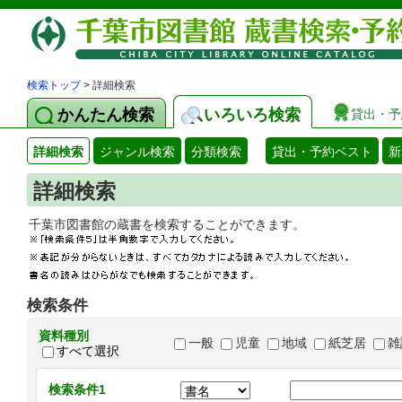
検索トップ
> 詳細検索
かんたん検索
いろいろ検索
貸出・予
詳細検索
ジャンル検索
分類検索
貸出・予約ベスト
新
詳細検索
千葉市図書館の蔵書を検索することができます
検索条件
資料種別
一般
児童
地域
紙芝居
雑
すべて選択
検索条件1