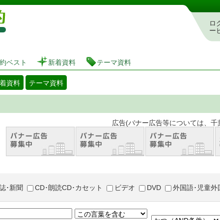
図書館 蔵書検索・予約システム
ロ
ー
約ベスト
新着資料
テーマ資料
着資料
テーマ資料
。 広告(バナー広告等については、千葉市が推奨
誌･新聞
CD･朗読CD･カセット
ビデオ
DVD
外国語･児童外