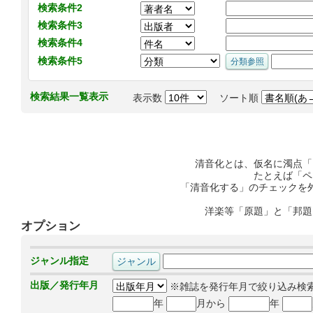
検索条件2
検索条件3
検索条件4
検索条件5
検索結果一覧表示
表示数
ソート順
清音化とは、仮名に濁点「
たとえば「ペ
「清音化する」のチェックを
洋楽等「原題」と「邦題
オプション
ジャンル指定
出版／発行年月
※雑誌を発行年月で絞り込み検
年
月から
年