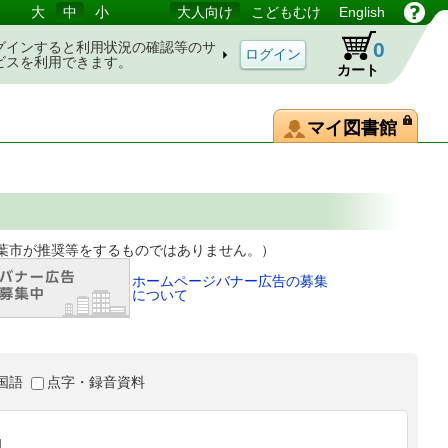
大
中
小
大人向け
こどもむけ
English
0
グインすると利用状況の確認等のサ
ビスを利用できます。
カート
マイ図書館
等をするものではありません。）
ホームページバナー広告の募集
について
国語
点字・録音資料