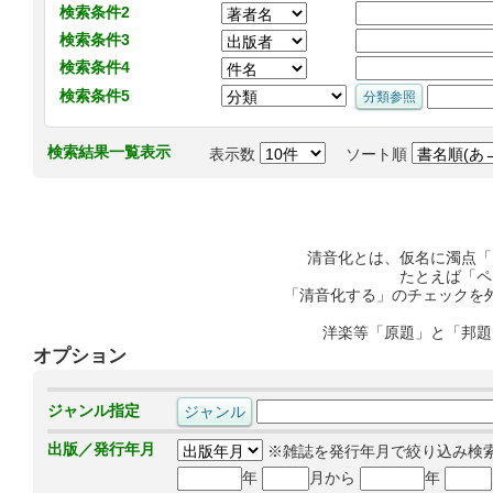
検索条件2
検索条件3
検索条件4
検索条件5
検索結果一覧表示
表示数
ソート順
清音化とは、仮名に濁点「
たとえば「ペ
「清音化する」のチェックを
洋楽等「原題」と「邦題
オプション
ジャンル指定
出版／発行年月
※雑誌を発行年月で絞り込み検
年
月から
年