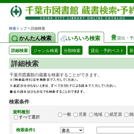
検索トップ
> 詳細検索
かんたん検索
いろいろ検索
貸出・予
詳細検索
ジャンル検索
分類検索
貸出・予約ベスト
新
詳細検索
千葉市図書館の蔵書を検索することができます
検索条件
資料種別
一般
児童
地域
紙芝居
雑
すべて選択
検索条件1