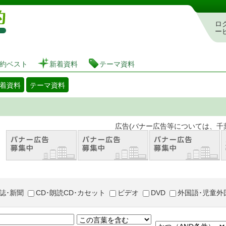
図書館 蔵書検索・予約システム
ロ
ー
約ベスト
新着資料
テーマ資料
着資料
テーマ資料
。 広告(バナー広告等については、千葉市が推奨
誌･新聞
CD･朗読CD･カセット
ビデオ
DVD
外国語･児童外