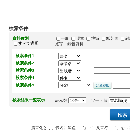
検索条件
資料種別
一般
児童
地域
紙芝居
雑
すべて選択
点字・録音資料
検索条件1
検索条件2
検索条件3
検索条件4
検索条件5
検索結果一覧表示
表示数
ソート順
清音化とは、仮名に濁点「゛」・半濁音符「゜」をつ