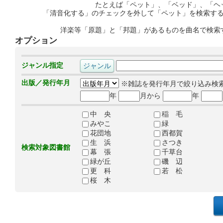
たとえば「ペット」、「ベッド」、「ヘ
「清音化する」のチェックを外して「ペット」を検索す
洋楽等「原題」と「邦題」があるものを曲名で検索
オプション
ジャンル指定
出版／発行年月
※雑誌を発行年月で絞り込み検
年
月から
年
中 央
稲 毛
みやこ
緑
花団地
西都賀
生 浜
さつき
検索対象図書館
幕 張
千草台
緑が丘
磯 辺
更 科
若 松
桜 木