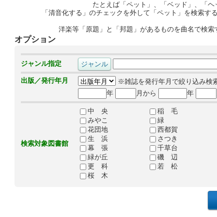
たとえば「ペット」、「ベッド」、「ヘ
「清音化する」のチェックを外して「ペット」を検索す
洋楽等「原題」と「邦題」があるものを曲名で検索
オプション
ジャンル指定
出版／発行年月
※雑誌を発行年月で絞り込み検
年
月から
年
中 央
稲 毛
みやこ
緑
花団地
西都賀
生 浜
さつき
検索対象図書館
幕 張
千草台
緑が丘
磯 辺
更 科
若 松
桜 木