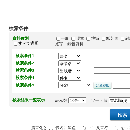
検索条件
資料種別
一般
児童
地域
紙芝居
雑
すべて選択
点字・録音資料
検索条件1
検索条件2
検索条件3
検索条件4
検索条件5
検索結果一覧表示
表示数
ソート順
清音化とは、仮名に濁点「゛」・半濁音符「゜」をつ