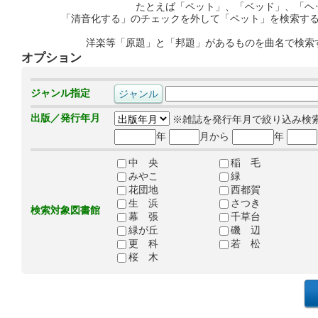
たとえば「ペット」、「ベッド」、「ヘ
「清音化する」のチェックを外して「ペット」を検索す
洋楽等「原題」と「邦題」があるものを曲名で検索
オプション
ジャンル指定
出版／発行年月
※雑誌を発行年月で絞り込み検
年
月から
年
中 央
稲 毛
みやこ
緑
花団地
西都賀
生 浜
さつき
検索対象図書館
幕 張
千草台
緑が丘
磯 辺
更 科
若 松
桜 木