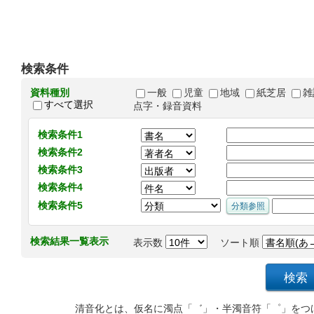
検索条件
資料種別
一般
児童
地域
紙芝居
雑
すべて選択
点字・録音資料
検索条件1
検索条件2
検索条件3
検索条件4
検索条件5
検索結果一覧表示
表示数
ソート順
清音化とは、仮名に濁点「゛」・半濁音符「゜」をつ