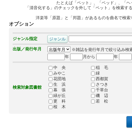
たとえば「ペット」、「ベッド」、「ヘ
「清音化する」のチェックを外して「ペット」を検索す
洋楽等「原題」と「邦題」があるものを曲名で検索
オプション
ジャンル指定
出版／発行年月
※雑誌を発行年月で絞り込み検
年
月から
年
中 央
稲 毛
みやこ
緑
花団地
西都賀
生 浜
さつき
検索対象図書館
幕 張
千草台
緑が丘
磯 辺
更 科
若 松
桜 木