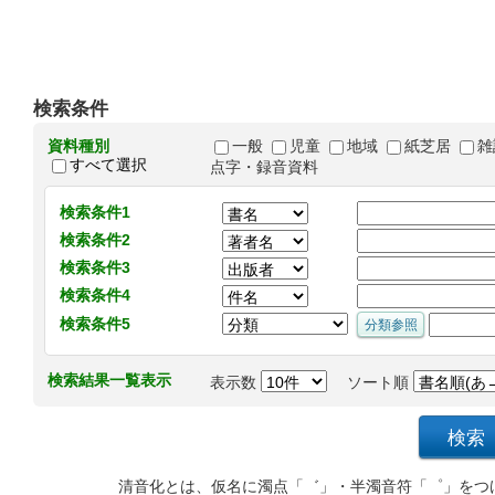
検索条件
資料種別
一般
児童
地域
紙芝居
雑
すべて選択
点字・録音資料
検索条件1
検索条件2
検索条件3
検索条件4
検索条件5
検索結果一覧表示
表示数
ソート順
清音化とは、仮名に濁点「゛」・半濁音符「゜」をつ