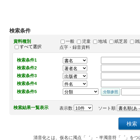
検索条件
資料種別
一般
児童
地域
紙芝居
雑
すべて選択
点字・録音資料
検索条件1
検索条件2
検索条件3
検索条件4
検索条件5
検索結果一覧表示
表示数
ソート順
清音化とは、仮名に濁点「゛」・半濁音符「゜」をつ