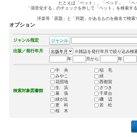
たとえば「ペット」、「ベッド」、「ヘ
「清音化する」のチェックを外して「ペット」を検索す
洋楽等「原題」と「邦題」があるものを曲名で検索
オプション
ジャンル指定
出版／発行年月
※雑誌を発行年月で絞り込み検
年
月から
年
中 央
稲 毛
みやこ
緑
花団地
西都賀
生 浜
さつき
検索対象図書館
幕 張
千草台
緑が丘
磯 辺
更 科
若 松
桜 木