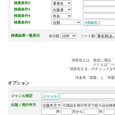
検索条件2
検索条件3
検索条件4
検索条件5
検索結果一覧表示
表示数
ソート順
清音化とは、仮名に濁点「
たとえば「ペ
「清音化する」のチェックを
洋楽等「原題」と「邦題
オプション
ジャンル指定
出版／発行年月
※雑誌を発行年月で絞り込み検
年
月から
年