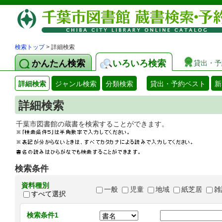
検索トップ
> 詳細検索
かんたん検索
いろいろ検索
貸出・予
詳細検索
ジャンル検索
分類検索
貸出・予約ベスト
新
詳細検索
千葉市図書館の蔵書を検索することができます
検索条件
資料種別
一般
児童
地域
紙芝居
雑
すべて選択
検索条件1