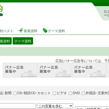
図書館 蔵書検索・予約システム
ロ
ー
約ベスト
新着資料
テーマ資料
着資料
テーマ資料
。 広告(バナー広告等については、千葉市が推奨
誌･新聞
CD･朗読CD･カセット
ビデオ
DVD
外国語･児童外