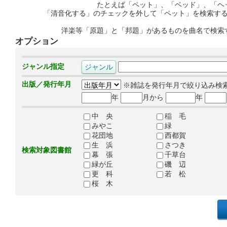
たとえば「ペット」、「ベッド」、「ヘ
「清音化する」のチェックを外して「ペット」を検索す
洋楽等「原題」と「邦題」があるものを曲名で検索
オプション
ジャンル指定
出版／発行年月
※雑誌を発行年月で絞り込み検
年
月から
年
中 央
稲 毛
みやこ
緑
花団地
西都賀
生 浜
さつき
検索対象図書館
幕 張
千草台
緑が丘
磯 辺
更 科
若 松
桜 木