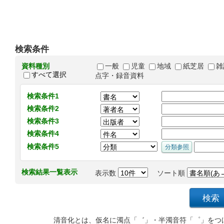
検索条件
資料種別
一般
児童
地域
紙芝居
雑
すべて選択
点字・録音資料
検索条件1
検索条件2
検索条件3
検索条件4
検索条件5
検索結果一覧表示
表示数
ソート順
清音化とは、仮名に濁点「゛」・半濁音符「゜」をつ