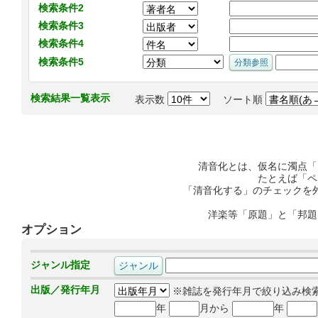
検索条件2
検索条件3
検索条件4
検索条件5
検索結果一覧表示
表示数
ソート順
清音化とは、仮名に濁点「
たとえば「ペ
「清音化する」のチェックを
洋楽等「原題」と「邦題
オプション
ジャンル指定
出版／発行年月
※雑誌を発行年月で絞り込み検
年
月から
年