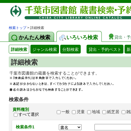
検索トップ
> 詳細検索
かんたん検索
いろいろ検索
貸出・予
詳細検索
ジャンル検索
分類検索
貸出・予約ベスト
新
詳細検索
千葉市図書館の蔵書を検索することができます
検索条件
資料種別
一般
児童
地域
紙芝居
雑
すべて選択
検索条件1