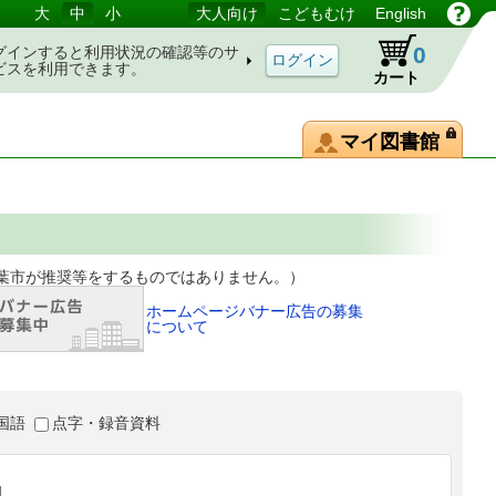
大
中
小
大人向け
こどもむけ
English
0
グインすると利用状況の確認等のサ
ビスを利用できます。
カート
マイ図書館
等をするものではありません。）
ホームページバナー広告の募集
について
国語
点字・録音資料