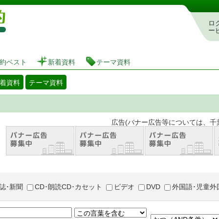
図書館 蔵書検索・予約システム
ロ
ー
約ベスト
新着資料
テーマ資料
着資料
テーマ資料
。 広告(バナー広告等については、千葉市が推奨
誌･新聞
CD･朗読CD･カセット
ビデオ
DVD
外国語･児童外