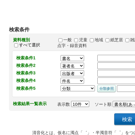
検索条件
資料種別
一般
児童
地域
紙芝居
雑
すべて選択
点字・録音資料
検索条件1
検索条件2
検索条件3
検索条件4
検索条件5
検索結果一覧表示
表示数
ソート順
清音化とは、仮名に濁点「゛」・半濁音符「゜」をつ