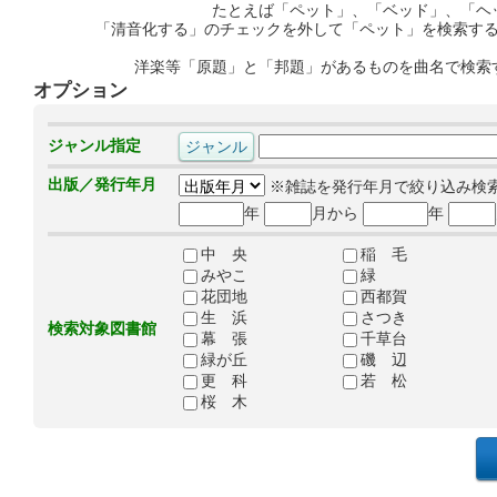
たとえば「ペット」、「ベッド」、「ヘ
「清音化する」のチェックを外して「ペット」を検索す
洋楽等「原題」と「邦題」があるものを曲名で検索
オプション
ジャンル指定
出版／発行年月
※雑誌を発行年月で絞り込み検
年
月から
年
中 央
稲 毛
みやこ
緑
花団地
西都賀
生 浜
さつき
検索対象図書館
幕 張
千草台
緑が丘
磯 辺
更 科
若 松
桜 木