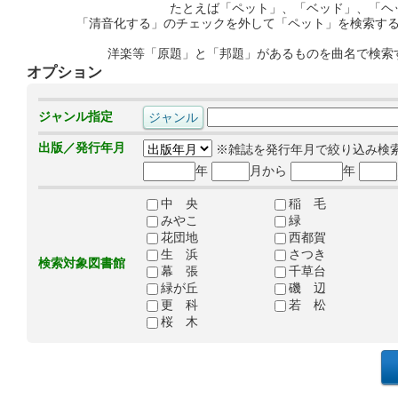
たとえば「ペット」、「ベッド」、「ヘ
「清音化する」のチェックを外して「ペット」を検索す
洋楽等「原題」と「邦題」があるものを曲名で検索
オプション
ジャンル指定
出版／発行年月
※雑誌を発行年月で絞り込み検
年
月から
年
中 央
稲 毛
みやこ
緑
花団地
西都賀
生 浜
さつき
検索対象図書館
幕 張
千草台
緑が丘
磯 辺
更 科
若 松
桜 木