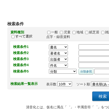
検索条件
資料種別
一般
児童
地域
紙芝居
雑
すべて選択
点字・録音資料
検索条件1
検索条件2
検索条件3
検索条件4
検索条件5
検索結果一覧表示
表示数
ソート順
清音化とは、仮名に濁点「゛」・半濁音符「゜」をつ