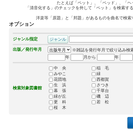
たとえば「ペット」、「ベッド」、「ヘ
「清音化する」のチェックを外して「ペット」を検索す
洋楽等「原題」と「邦題」があるものを曲名で検索
オプション
ジャンル指定
出版／発行年月
※雑誌を発行年月で絞り込み検
年
月から
年
中 央
稲 毛
みやこ
緑
花団地
西都賀
生 浜
さつき
検索対象図書館
幕 張
千草台
緑が丘
磯 辺
更 科
若 松
桜 木