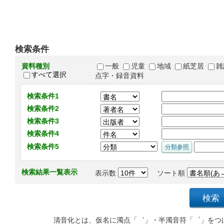
検索条件
資料種別
一般
児童
地域
紙芝居
雑
すべて選択
点字・録音資料
検索条件1
検索条件2
検索条件3
検索条件4
検索条件5
検索結果一覧表示
表示数
ソート順
清音化とは、仮名に濁点「゛」・半濁音符「゜」をつ