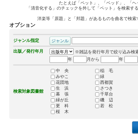
たとえば「ペット」、「ベッド」、「ヘ
「清音化する」のチェックを外して「ペット」を検索す
洋楽等「原題」と「邦題」があるものを曲名で検索
オプション
ジャンル指定
出版／発行年月
※雑誌を発行年月で絞り込み検
年
月から
年
中 央
稲 毛
みやこ
緑
花団地
西都賀
生 浜
さつき
検索対象図書館
幕 張
千草台
緑が丘
磯 辺
更 科
若 松
桜 木