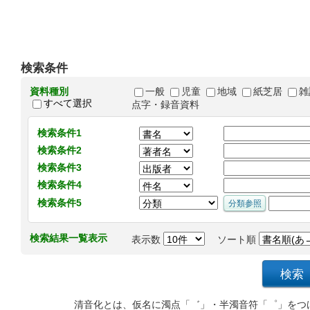
検索条件
資料種別
一般
児童
地域
紙芝居
雑
すべて選択
点字・録音資料
検索条件1
検索条件2
検索条件3
検索条件4
検索条件5
検索結果一覧表示
表示数
ソート順
清音化とは、仮名に濁点「゛」・半濁音符「゜」をつ