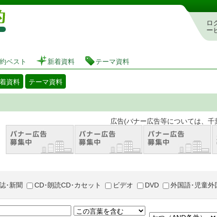
図書館 蔵書検索・予約システム
ロ
ー
約ベスト
新着資料
テーマ資料
着資料
テーマ資料
。 広告(バナー広告等については、千葉市が推奨
誌･新聞
CD･朗読CD･カセット
ビデオ
DVD
外国語･児童外