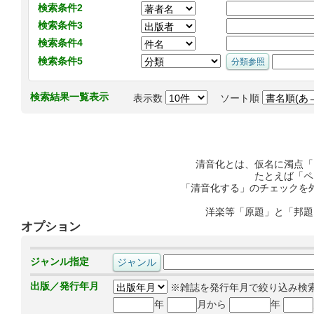
検索条件2
検索条件3
検索条件4
検索条件5
検索結果一覧表示
表示数
ソート順
清音化とは、仮名に濁点「
たとえば「ペ
「清音化する」のチェックを
洋楽等「原題」と「邦題
オプション
ジャンル指定
出版／発行年月
※雑誌を発行年月で絞り込み検
年
月から
年