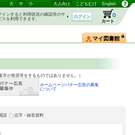
大
中
小
大人向け
こどもむけ
English
0
グインすると利用状況の確認等のサ
ビスを利用できます。
カート
マイ図書館
等をするものではありません。）
ホームページバナー広告の募集
について
国語
点字・録音資料