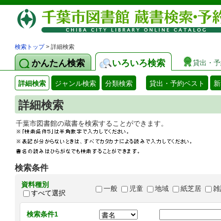
検索トップ
> 詳細検索
かんたん検索
いろいろ検索
貸出・予
詳細検索
ジャンル検索
分類検索
貸出・予約ベスト
新
詳細検索
千葉市図書館の蔵書を検索することができます
検索条件
資料種別
一般
児童
地域
紙芝居
雑
すべて選択
検索条件1