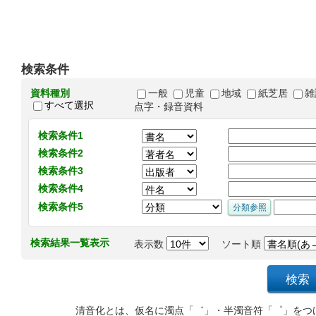
検索条件
資料種別
一般
児童
地域
紙芝居
雑
すべて選択
点字・録音資料
検索条件1
検索条件2
検索条件3
検索条件4
検索条件5
検索結果一覧表示
表示数
ソート順
清音化とは、仮名に濁点「゛」・半濁音符「゜」をつ