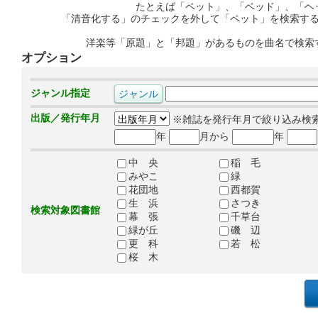
たとえば「ペット」、「ベッド」、「ヘ
「清音化する」のチェックを外して「ペット」を検索す
洋楽等「原題」と「邦題」があるものを曲名で検索
オプション
ジャンル指定
出版／発行年月
※雑誌を発行年月で絞り込み検
年
月から
年
中 央
稲 毛
みやこ
緑
花団地
西都賀
生 浜
さつき
検索対象図書館
幕 張
千草台
緑が丘
磯 辺
更 科
若 松
桜 木