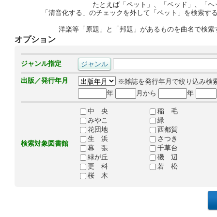
たとえば「ペット」、「ベッド」、「ヘ
「清音化する」のチェックを外して「ペット」を検索す
洋楽等「原題」と「邦題」があるものを曲名で検索
オプション
ジャンル指定
出版／発行年月
※雑誌を発行年月で絞り込み検
年
月から
年
中 央
稲 毛
みやこ
緑
花団地
西都賀
生 浜
さつき
検索対象図書館
幕 張
千草台
緑が丘
磯 辺
更 科
若 松
桜 木