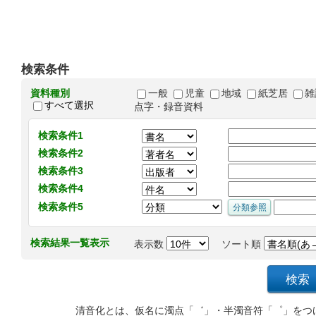
検索条件
資料種別
一般
児童
地域
紙芝居
雑
すべて選択
点字・録音資料
検索条件1
検索条件2
検索条件3
検索条件4
検索条件5
検索結果一覧表示
表示数
ソート順
清音化とは、仮名に濁点「゛」・半濁音符「゜」をつ