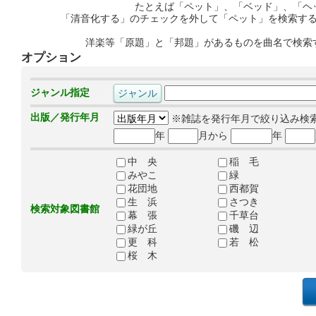
たとえば「ペット」、「ベッド」、「ヘ
「清音化する」のチェックを外して「ペット」を検索す
洋楽等「原題」と「邦題」があるものを曲名で検索
オプション
ジャンル指定
出版／発行年月
※雑誌を発行年月で絞り込み検
年
月から
年
中 央
稲 毛
みやこ
緑
花団地
西都賀
生 浜
さつき
検索対象図書館
幕 張
千草台
緑が丘
磯 辺
更 科
若 松
桜 木