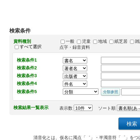
検索条件
資料種別
一般
児童
地域
紙芝居
雑
すべて選択
点字・録音資料
検索条件1
検索条件2
検索条件3
検索条件4
検索条件5
検索結果一覧表示
表示数
ソート順
清音化とは、仮名に濁点「゛」・半濁音符「゜」をつ