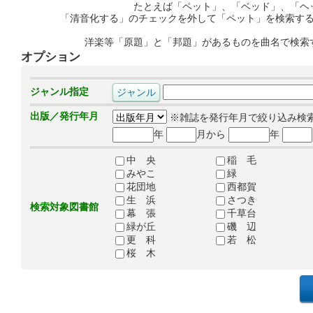
たとえば「ペット」、「ベッド」、「ヘ
「清音化する」のチェックを外して「ペット」を検索す
洋楽等「原題」と「邦題」があるものを曲名で検索
オプション
ジャンル指定
出版／発行年月
※雑誌を発行年月で絞り込み検
年
月から
年
中 央
稲 毛
みやこ
緑
花団地
西都賀
生 浜
さつき
検索対象図書館
幕 張
千草台
緑が丘
磯 辺
更 科
若 松
桜 木