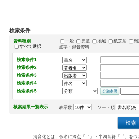
検索条件
資料種別
一般
児童
地域
紙芝居
雑
すべて選択
点字・録音資料
検索条件1
検索条件2
検索条件3
検索条件4
検索条件5
検索結果一覧表示
表示数
ソート順
清音化とは、仮名に濁点「゛」・半濁音符「゜」をつ