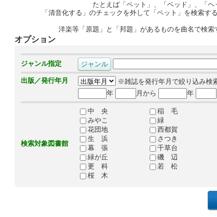
たとえば「ペット」、「ベッド」、「ヘ
「清音化する」のチェックを外して「ペット」を検索す
洋楽等「原題」と「邦題」があるものを曲名で検索
オプション
ジャンル指定
出版／発行年月
※雑誌を発行年月で絞り込み検
年
月から
年
中 央
稲 毛
みやこ
緑
花団地
西都賀
生 浜
さつき
検索対象図書館
幕 張
千草台
緑が丘
磯 辺
更 科
若 松
桜 木