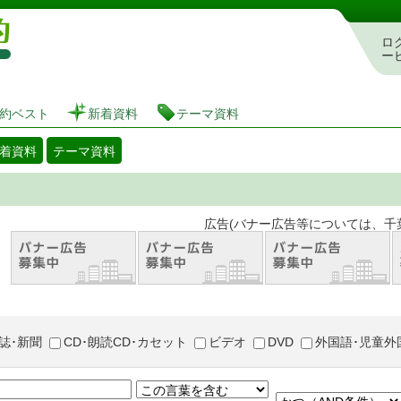
図書館 蔵書検索・予約システム
ロ
ー
約ベスト
新着資料
テーマ資料
着資料
テーマ資料
。 広告(バナー広告等については、千葉市が推奨
誌･新聞
CD･朗読CD･カセット
ビデオ
DVD
外国語･児童外