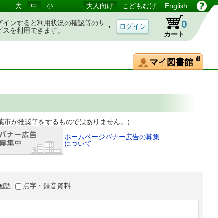
大
中
小
大人向け
こどもむけ
English
0
グインすると利用状況の確認等のサ
ビスを利用できます。
カート
マイ図書館
等をするものではありません。）
ホームページバナー広告の募集
について
国語
点字・録音資料