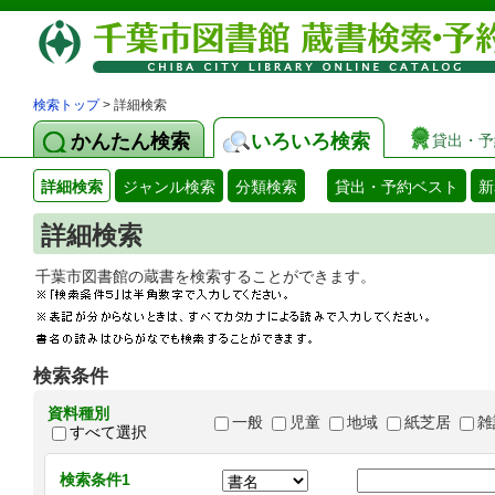
検索トップ
> 詳細検索
かんたん検索
いろいろ検索
貸出・予
詳細検索
ジャンル検索
分類検索
貸出・予約ベスト
新
詳細検索
千葉市図書館の蔵書を検索することができます
検索条件
資料種別
一般
児童
地域
紙芝居
雑
すべて選択
検索条件1