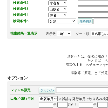
検索条件2
検索条件3
検索条件4
検索条件5
検索結果一覧表示
表示数
ソート順
清音化とは、仮名に濁点「
たとえば「ペ
「清音化する」のチェックを
洋楽等「原題」と「邦題
オプション
ジャンル指定
出版／発行年月
※雑誌を発行年月で絞り込み検
年
月から
年