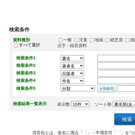
検索条件
資料種別
一般
児童
地域
紙芝居
雑
すべて選択
点字・録音資料
検索条件1
検索条件2
検索条件3
検索条件4
検索条件5
検索結果一覧表示
表示数
ソート順
清音化とは、仮名に濁点「゛」・半濁音符「゜」をつ