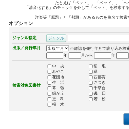
たとえば「ペット」、「ベッド」、「ヘ
「清音化する」のチェックを外して「ペット」を検索す
洋楽等「原題」と「邦題」があるものを曲名で検索
オプション
ジャンル指定
出版／発行年月
※雑誌を発行年月で絞り込み検
年
月から
年
中 央
稲 毛
みやこ
緑
花団地
西都賀
生 浜
さつき
検索対象図書館
幕 張
千草台
緑が丘
磯 辺
更 科
若 松
桜 木