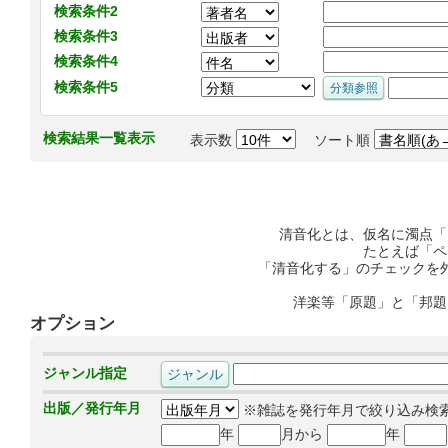
検索条件2
検索条件3
検索条件4
検索条件5
検索結果一覧表示
表示数
ソート順
清音化とは、仮名に濁点「
たとえば「ペ
「清音化する」のチェックを
洋楽等「原題」と「邦題
オプション
ジャンル指定
出版／発行年月
※雑誌を発行年月で絞り込み検
年
月から
年