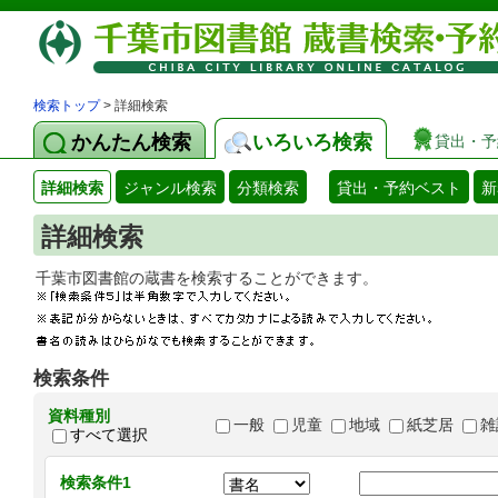
検索トップ
> 詳細検索
かんたん検索
いろいろ検索
貸出・予
詳細検索
ジャンル検索
分類検索
貸出・予約ベスト
新
詳細検索
千葉市図書館の蔵書を検索することができます
検索条件
資料種別
一般
児童
地域
紙芝居
雑
すべて選択
検索条件1