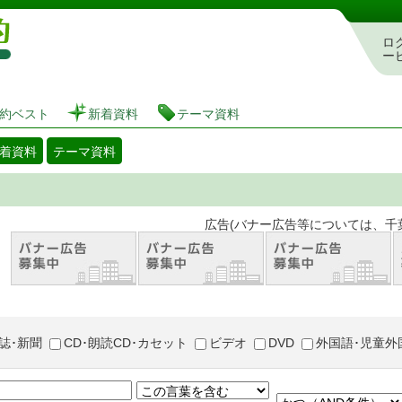
図書館 蔵書検索・予約システム
ロ
ー
約ベスト
新着資料
テーマ資料
着資料
テーマ資料
。 広告(バナー広告等については、千葉市が推奨
誌･新聞
CD･朗読CD･カセット
ビデオ
DVD
外国語･児童外