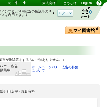
大
中
小
大人向け
こどもむけ
English
0
グインすると利用状況の確認等のサ
ビスを利用できます。
カート
マイ図書館
等をするものではありません。）
ホームページバナー広告の募集
について
国語
点字・録音資料